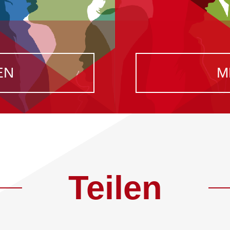
EN
M
Teilen