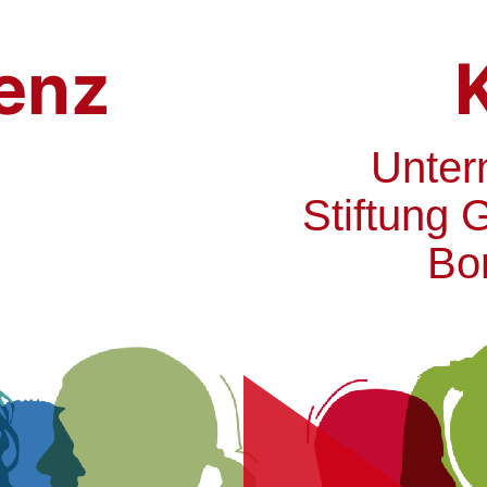
enz
Unter
Stiftung 
Bo