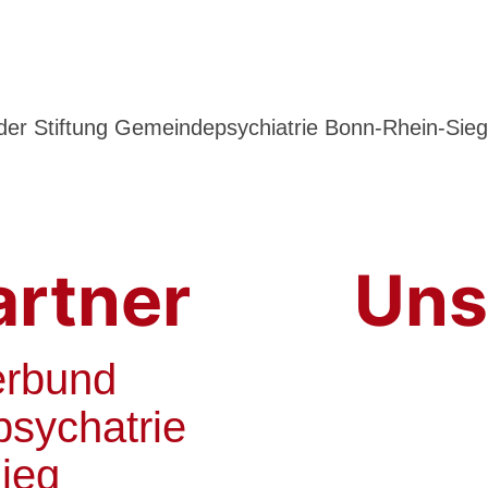
der Stiftung Gemeindepsychiatrie Bonn-Rhein-Sie
rtner
Uns
erbund
psychatrie
ieg