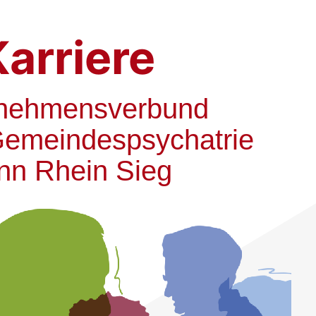
Karriere
nehmensverbund
Gemeindespsychatrie
nn Rhein Sieg