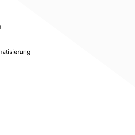
n
matisierung