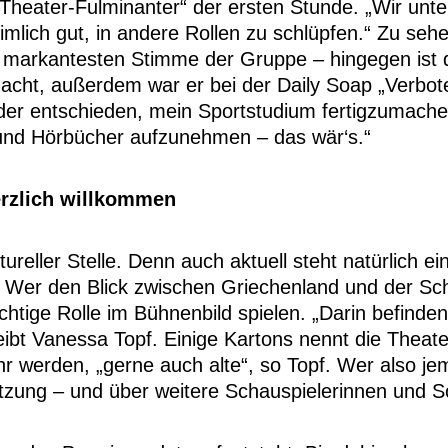
Theater-Fulminanter“ der ersten Stunde. „Wir unte
ich gut, in andere Rollen zu schlüpfen.“ Zu sehen,
l markantesten Stimme der Gruppe – hingegen ist 
cht, außerdem war er bei der Daily Soap „Verbotene
der entschieden, mein Sportstudium fertigzumachen
und Hörbücher aufzunehmen – das wär‘s.“
erzlich willkommen
tureller Stelle. Denn auch aktuell steht natürlich 
el: Wer den Blick zwischen Griechenland und der Sch
ige Rolle im Bühnenbild spielen. „Darin befinden
eibt Vanessa Topf. Einige Kartons nennt die Theater
r werden, „gerne auch alte“, so Topf. Wer also j
tzung – und über weitere Schauspielerinnen und S