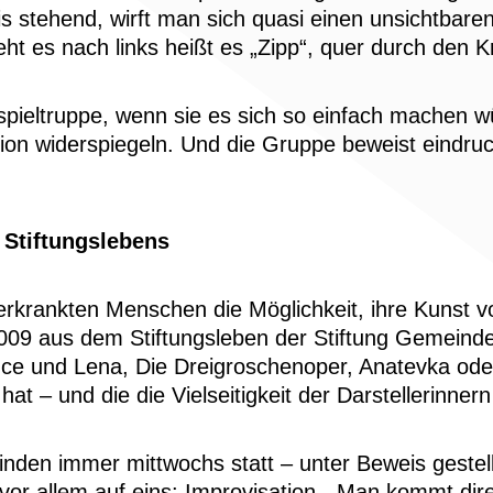
is stehend, wirft man sich quasi einen unsichtbare
t es nach links heißt es „Zipp“, quer durch den Kr
pieltruppe, wenn sie es sich so einfach machen 
on widerspiegeln. Und die Gruppe beweist eindruck
s Stiftungslebens
 erkrankten Menschen die Möglichkeit, ihre Kunst 
t 2009 aus dem Stiftungsleben der Stiftung Gemein
e und Lena, Die Dreigroschenoper, Anatevka oder 
at – und die die Vielseitigkeit der Darstellerinnern
 finden immer mittwochs statt – unter Beweis geste
rn vor allem auf eins: Improvisation. „Man kommt d