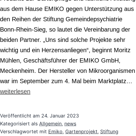
aus dem Hause EMIKO gegen Unterstützung aus
den Reihen der Stiftung Gemeindepsychiatrie
Bonn-Rhein-Sieg, so lautet die Vereinbarung der
beiden Partner. „Uns sind solche Projekte sehr
wichtig und ein Herzensanliegen“, beginnt Moritz
Mühlen, Geschäftsführer der EMIKO GmbH,
Meckenheim. Der Hersteller von Mikroorganismen
C
war im September zum 4. Mal beim Marktplatz…
E
weiterlesen
u
S
Veröffentlicht am
24. Januar 2023
G
Kategorisiert als
Allgemein
,
news
Verschlagwortet mit
Emiko
,
Gartenprojekt
,
Stiftung
B