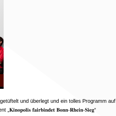
tüftelt und überlegt und ein tolles Programm auf
 𝐟𝐚𝐢𝐫𝐛𝐢𝐧𝐝𝐞𝐭 𝐁𝐨𝐧𝐧-𝐑𝐡𝐞𝐢𝐧-𝐒𝐢𝐞𝐠“