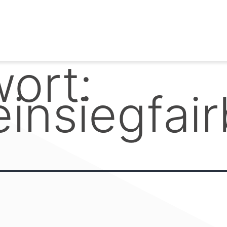
ort:
insiegfair