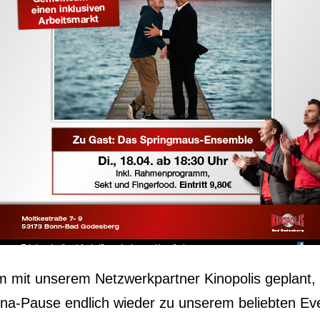
it unserem Netzwerkpartner Kinopolis geplant, ge
ndlich wieder zu unserem beliebten Event „𝐊𝐢𝐧𝐨𝐩𝐨𝐥𝐢𝐬