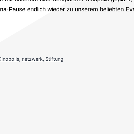
ndlich wieder zu unserem beliebten Event „𝐊𝐢𝐧𝐨𝐩𝐨𝐥𝐢𝐬
Kinopolis
,
netzwerk
,
Stiftung