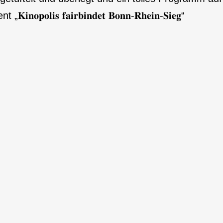
 𝐟𝐚𝐢𝐫𝐛𝐢𝐧𝐝𝐞𝐭 𝐁𝐨𝐧𝐧-𝐑𝐡𝐞𝐢𝐧-𝐒𝐢𝐞𝐠“