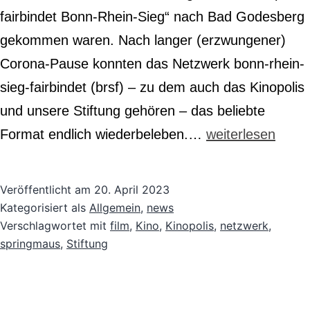
fairbindet Bonn-Rhein-Sieg“ nach Bad Godesberg
gekommen waren. Nach langer (erzwungener)
Corona-Pause konnten das Netzwerk bonn-rhein-
sieg-fairbindet (brsf) – zu dem auch das Kinopolis
und unsere Stiftung gehören – das beliebte
Gelungener
Format endlich wiederbeleben.…
weiterlesen
Netzwerkabend
Veröffentlicht am
20. April 2023
Kategorisiert als
Allgemein
,
news
Verschlagwortet mit
film
,
Kino
,
Kinopolis
,
netzwerk
,
springmaus
,
Stiftung