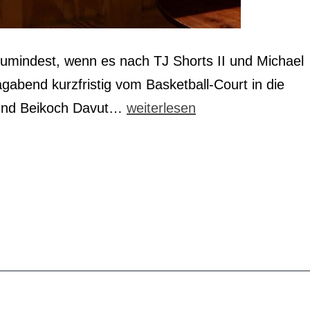
 Zumindest, wenn es nach TJ Shorts II und Michael
bend kurzfristig vom Basketball-Court in die
Cheddar
b und Beikoch Davut…
weiterlesen
und
Zwiebelringe
für
den
Baskets-
Burger