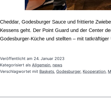
Cheddar, Godesburger Sauce und frittierte Zwiebel
Kessens geht. Der Point Guard und der Center de
Godesburger-Küche und stellten – mit tatkräftige
Veröffentlicht am
24. Januar 2023
Kategorisiert als
Allgemein
,
news
Verschlagwortet mit
Baskets
,
Godesburger
,
Kooperation
,
M