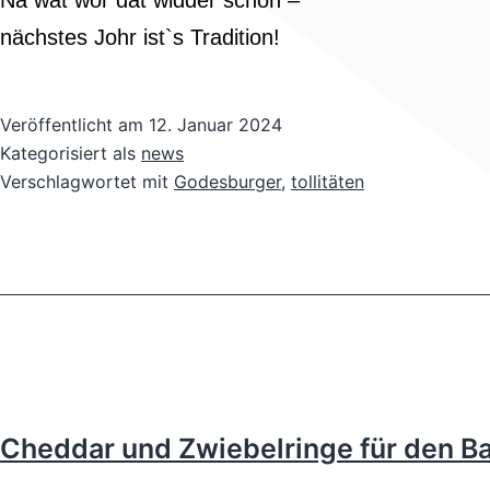
Nä wat wor dat widder schön –
nächstes Johr ist`s Tradition!
Veröffentlicht am
12. Januar 2024
Kategorisiert als
news
Verschlagwortet mit
Godesburger
,
tollitäten
Cheddar und Zwiebelringe für den B