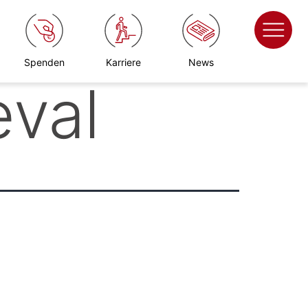
Spenden
Karriere
News
eval