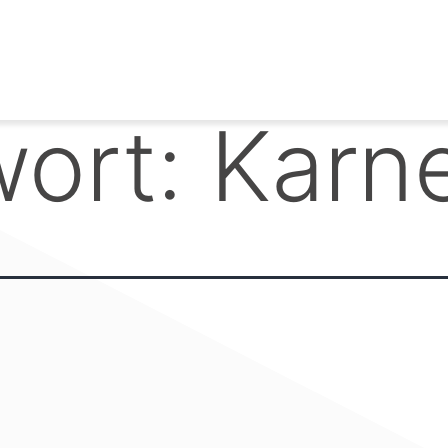
wort:
Karn