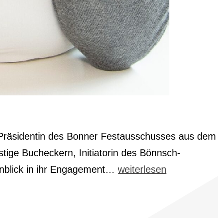
e Präsidentin des Bonner Festausschusses aus dem
tige Bucheckern, Initiatorin des Bönnsch-
Ein
inblick in ihr Engagement…
weiterlesen
Herzensanliegen