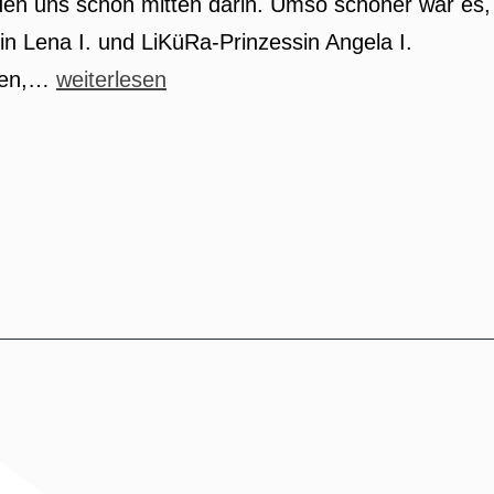
nden uns schon mitten darin. Umso schöner war es,
in Lena I. und LiKüRa-Prinzessin Angela I.
Jecker
ohen,…
weiterlesen
Besuch
im
Godesburger