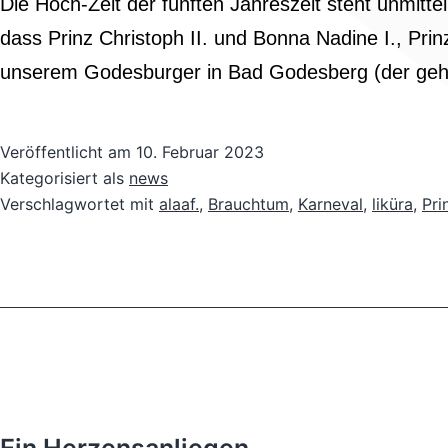
Die Hoch-Zeit der fünften Jahreszeit steht unmitt
dass Prinz Christoph II. und Bonna Nadine I., Pri
unserem Godesburger in Bad Godesberg (der ge
Veröffentlicht am
10. Februar 2023
Kategorisiert als
news
Verschlagwortet mit
alaaf.
,
Brauchtum
,
Karneval
,
liküra
,
Pri