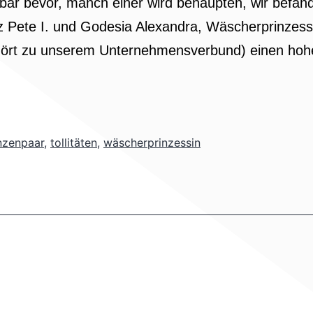
elbar bevor, manch einer wird behaupten, wir befä
nz Pete I. und Godesia Alexandra, Wäscherprinzess
hört zu unserem Unternehmensverbund) einen h
nzenpaar
,
tollitäten
,
wäscherprinzessin