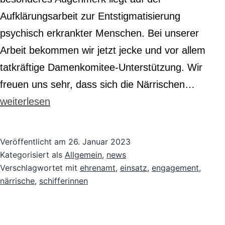
Aufklärungsarbeit zur Entstigmatisierung
psychisch erkrankter Menschen. Bei unserer
Arbeit bekommen wir jetzt jecke und vor allem
tatkräftige Damenkomitee-Unterstützung. Wir
Jecke
freuen uns sehr, dass sich die Närrischen…
Engag
weiterlesen
Närris
Schiff
Veröffentlicht am
26. Januar 2023
unters
Kategorisiert als
Allgemein
,
news
Verschlagwortet mit
ehrenamt
,
einsatz
,
engagement
,
unsere
närrische
,
schifferinnen
Stiftun