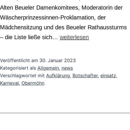
Alten Beueler Damenkomitees, Moderatorin der
Wäscherprinzessinnen-Proklamation, der
Mädchensitzung und des Beueler Rathaussturms
Facettenreiches
– die Liste ließe sich…
weiterlesen
Engagement
für
Veröffentlicht am
30. Januar 2023
psychisch
Kategorisiert als
Allgemein
,
news
Verschlagwortet mit
Aufklärung
,
Botschafter
,
einsatz
,
erkrankte
Karneval
,
Obermöhn
Menschen