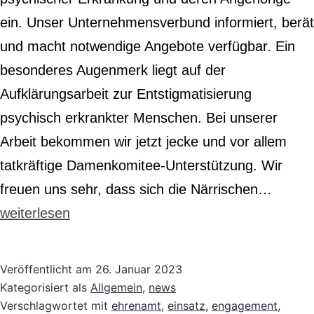
ein. Unser Unternehmensverbund informiert, berät
und macht notwendige Angebote verfügbar. Ein
besonderes Augenmerk liegt auf der
Aufklärungsarbeit zur Entstigmatisierung
psychisch erkrankter Menschen. Bei unserer
Arbeit bekommen wir jetzt jecke und vor allem
tatkräftige Damenkomitee-Unterstützung. Wir
Jecke
freuen uns sehr, dass sich die Närrischen…
Engag
weiterlesen
Närris
Schiff
Veröffentlicht am
26. Januar 2023
unters
Kategorisiert als
Allgemein
,
news
Verschlagwortet mit
ehrenamt
,
einsatz
,
engagement
,
unsere