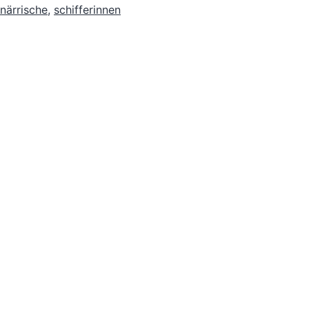
närrische
,
schifferinnen
Stiftun